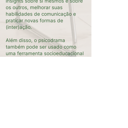
insights sobre si mesmos e sobre
os outros, melhorar suas
habilidades de comunicação e
praticar novas formas de
(inter)ação.
Além disso, o psicodrama
também pode ser usado como
uma ferramenta socioeducacional
e terapêutica para trabalhar
questões coletivas, como
dinâmicas grupais, sejam elas
familiares, organizacionais ou
comunitárias. Atende públicos de
todas as idades em diversos
contextos.
É importante ressaltar que o
psicodrama deve ser conduzido
por profissionais treinados, pois