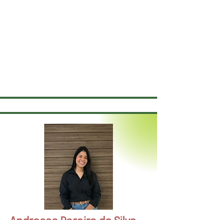
Sou formada em psicologia pelo UniCEUB e
pós graduanda em psicodrama e em
neuropsicologia. Sou apaixonada por
pessoas e por encontros.