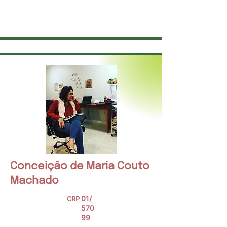
aqui e o agora, a espontaneidade e a ação
como caminhos para o autoconhecimento e
transformação.
Conceição de Maria Couto
Machado
01/
CRP
570
99