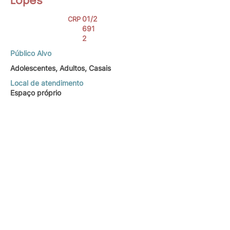
Lopes
01/2
CRP
691
2
Público Alvo
Adolescentes, Adultos, Casais
Local de atendimento
Espaço próprio
Sou psicóloga formada pelo IESB com bolsa
integral pelo ProUni e pós-graduada em
Psicodrama Nível I pela ABP-DF. Atuo com
uma escuta acolhedora e criativa, unindo a
arte e o movimento à prática clínica, mesmo