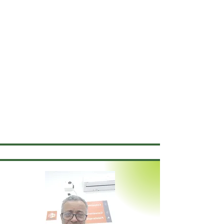
Sou psicóloga formada pela Universidade de
Brasília. Tenho 51 anos e atuo como
psicóloga clínica há seis. Minha prática é
fundamentada no Psicodrama, abordagem
que amo desde que conheci. Por falar em
amor, este é o tema que mais pesquiso, o
amor em suas diversas formas nos papéis
que exercemos e vínculos que formamos
pela vida.