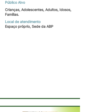
Público Alvo
Crianças, Adolescentes, Adultos, Idosos,
Famílias.
Local de atendimento
Espaço próprio, Sede da ABP
Formada pelo CEUB, atendendo a 2 anos,
sou uma psicologa animada e divertida.
Minhas sessoes tem como primeiro passo, a
construção de um vinculo solido e um
espaco de confianca.