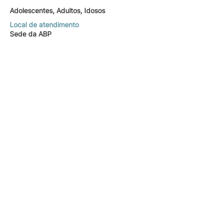
Adolescentes, Adultos, Idosos
Local de atendimento
Sede da ABP
Sou Josuelle, formada em Psicologia e pós-
graduanda em Psicodrama. Atuo há 8 anos
acompanhando adolescentes, adultos e
idosos em diferentes fases e desafios da
vida. Acredito que a terapia é um espaço de
acolhimento e mudança, que pode apoiar
você a ressignificar experiências e a
construir relações mais equilibradas e
satisfatórias. Conte comigo!