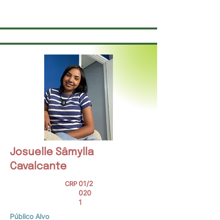
poeta, palhaço, pai, psicólogo, professor e
puto com político picareta
Josuelle Sâmylla
Cavalcante
01/2
CRP
020
1
Público Alvo