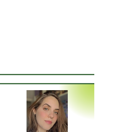
Atuei em escolas e CAPS, conhecendo de
perto a juventude e seus conflitos. Hoje me
dedico ao atendimento de adultos e jovens
em diferentes configurações sofrimentos
psíquicos ou diagnósticos. Com o
psicodrama, busco ampliar a escuta e criar
caminhos de reinvenção, favorecendo
relações mais autênticas e potentes com os
outros, consigo e com o mundo.