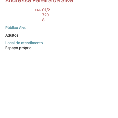
Andressa Pereira da Silva
01/2
CRP
720
8
Público Alvo
Adultos
Local de atendimento
Espaço próprio
Psicóloga clínica e psicodramatista, tenho 27
anos. Atuo com atendimentos individuais
para adultos. Trabalho com demandas de
insegurança, baixa autoestima, conflitos
familiares.