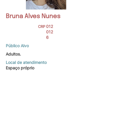
Bruna Alves Nunes
012
CRP
012
6
Público Alvo
Adultos.
Local de atendimento
Espaço próprio
Formada pelo IESB em 2023. Atuo na
abordagem do Psicodrama, valorizando o