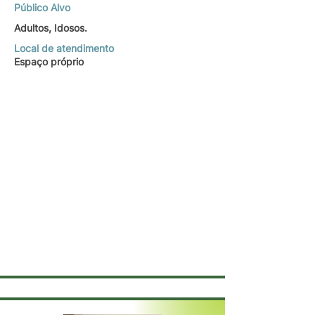
Público Alvo
Adultos, Idosos.
Local de atendimento
Espaço próprio
Psicodramatista Didata e Terapeuta de
alunos com mais de 30 anos de experiência.
Ego-atriz do Grupo Furunfunfar de Teatro
de Reprise. Trabalha com formação
continuada de professores. Amante da
Escrita Criativa.