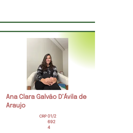
de forma on-line. Também sou dançarina e
acredito no poder da espontaneidade e das
relações como caminhos de transformação.
Ana Clara Galvão D’Ávila de
Araujo
01/2
CRP
692
4