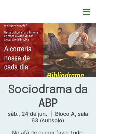
Sociodrama da
ABP
sáb., 24 de jun.
  |  
Bloco A, sala
63 (subsolo)
No afã de querer fazer tudo,