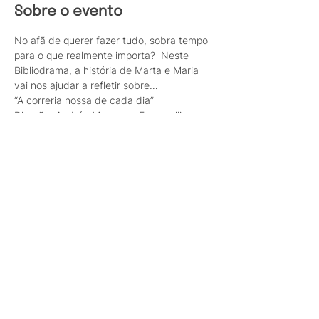
Sobre o evento
No afã de querer fazer tudo, sobra tempo 
para o que realmente importa?  Neste 
Bibliodrama, a história de Marta e Maria 
vai nos ajudar a refletir sobre…
“A correria nossa de cada dia”  
Direção: Andréa Menezes. Ego auxiliar: 
Cláudio Ferreira. Data: 24/6. Hora: 16h. 
Local: CLN 212 Bl. A, sala 63 (subsolo). 
Aberto a comunidade, entrada gratuita.
Compartilhe esse evento